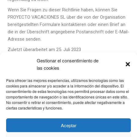
Wenn Sie Fragen zu dieser Richtlinie haben, können Sie
PROYECTO VACACIONES SL über die von der Organisation
bereitgestellten Formulare kontaktieren oder einen Brief an
die in der Überschrift angegebene Postanschrift oder E-Mail-
Adresse senden.
Zuletzt überarbeitet am 25. Juli 2023
Gestionar el consentimiento de
Services and activities
las cookies
Rates
Para ofrecer las mejores experiencias, utilizamos tecnologías como las
Cookies Policy
cookies para almacenar y/o acceder a la información del dispositivo. El
Privacy Policy
consentimiento de estas tecnologías nos permitirá procesar datos como el
comportamiento de navegación o las identificaciones únicas en este sitio.
Legal warning
No consentir o retirar el consentimiento, puede afectar negativamente a
ciertas características y funciones.
Address
Aceptar
Carretera Marines-Racons 33