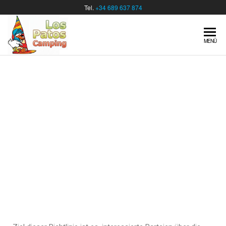
Tel.
+34 689 637 874
MENÜ
DATENSCHUTZ-
BESTIMMUNGEN